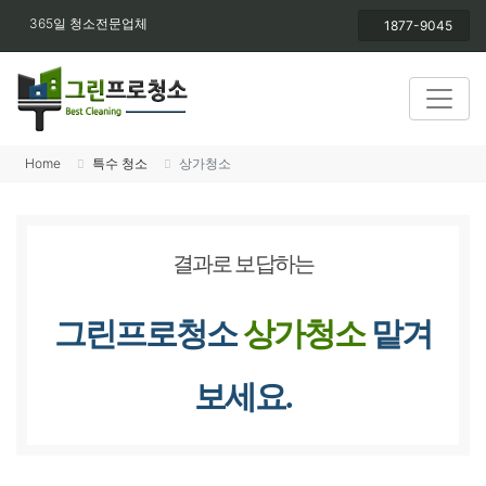
365일 청소전문업체
1877-9045
Home
특수 청소
상가청소
결과로 보답하는
그린프로청소
상가청소
맡겨
보세요.