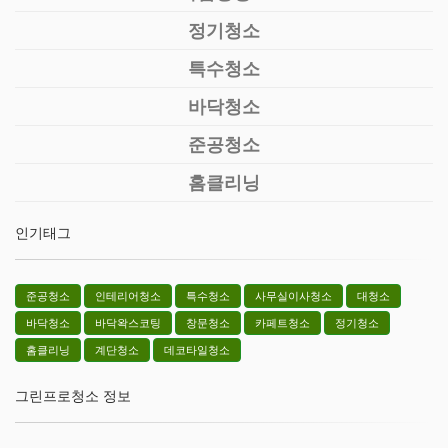
정기청소
특수청소
바닥청소
준공청소
홈클리닝
인기태그
준공청소
인테리어청소
특수청소
사무실이사청소
대청소
바닥청소
바닥왁스코팅
창문청소
카페트청소
정기청소
홈클리닝
계단청소
데코타일청소
그린프로청소 정보