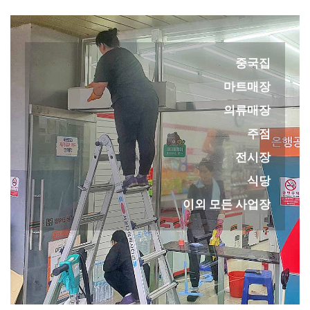
중국집
마트매장
의류매장
주점
전시장
식당
이외 모든 사업장