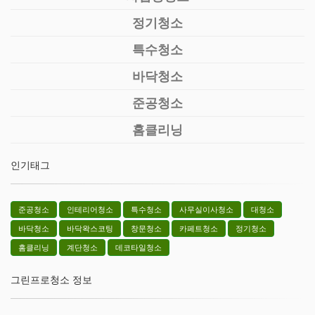
정기청소
특수청소
바닥청소
준공청소
홈클리닝
인기태그
준공청소
인테리어청소
특수청소
사무실이사청소
대청소
바닥청소
바닥왁스코팅
창문청소
카페트청소
정기청소
홈클리닝
계단청소
데코타일청소
그린프로청소 정보