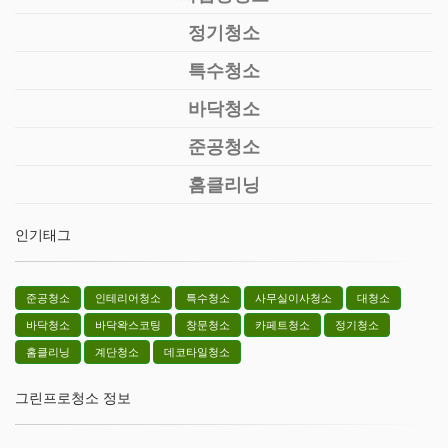
정기청소
특수청소
바닥청소
준공청소
홈클리닝
인기태그
준공청소
인테리어청소
특수청소
사무실이사청소
대청소
바닥청소
바닥왁스코팅
창문청소
카페트청소
정기청소
홈클리닝
계단청소
데코타일청소
그린프로청소 정보