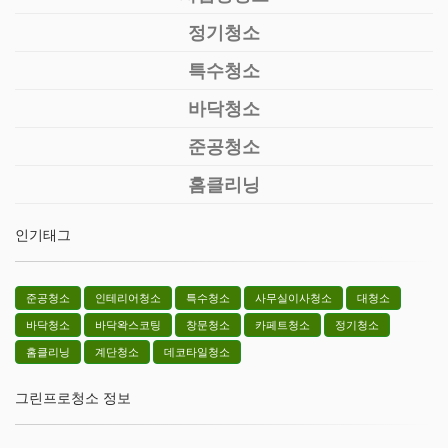
정기청소
특수청소
바닥청소
준공청소
홈클리닝
인기태그
준공청소
인테리어청소
특수청소
사무실이사청소
대청소
바닥청소
바닥왁스코팅
창문청소
카페트청소
정기청소
홈클리닝
계단청소
데코타일청소
그린프로청소 정보