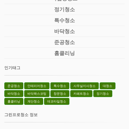
정기청소
특수청소
바닥청소
준공청소
홈클리닝
인기태그
준공청소
인테리어청소
특수청소
사무실이사청소
대청소
바닥청소
바닥왁스코팅
창문청소
카페트청소
정기청소
홈클리닝
계단청소
데코타일청소
그린프로청소 정보