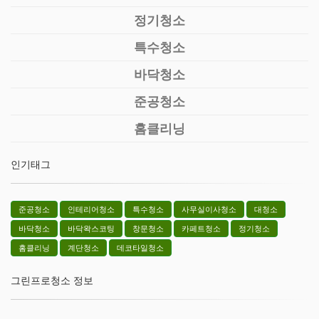
정기청소
특수청소
바닥청소
준공청소
홈클리닝
인기태그
준공청소
인테리어청소
특수청소
사무실이사청소
대청소
바닥청소
바닥왁스코팅
창문청소
카페트청소
정기청소
홈클리닝
계단청소
데코타일청소
그린프로청소 정보