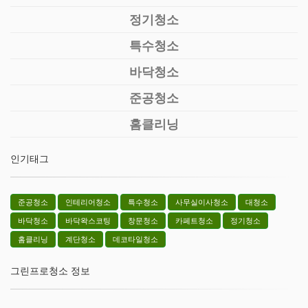
정기청소
특수청소
바닥청소
준공청소
홈클리닝
인기태그
준공청소
인테리어청소
특수청소
사무실이사청소
대청소
바닥청소
바닥왁스코팅
창문청소
카페트청소
정기청소
홈클리닝
계단청소
데코타일청소
그린프로청소 정보