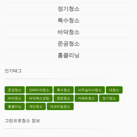
정기청소
특수청소
바닥청소
준공청소
홈클리닝
인기태그
준공청소
인테리어청소
특수청소
사무실이사청소
대청소
바닥청소
바닥왁스코팅
창문청소
카페트청소
정기청소
홈클리닝
계단청소
데코타일청소
그린프로청소 정보