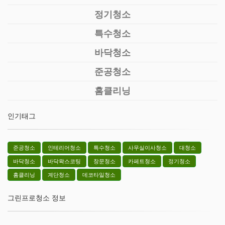
정기청소
특수청소
바닥청소
준공청소
홈클리닝
인기태그
준공청소
인테리어청소
특수청소
사무실이사청소
대청소
바닥청소
바닥왁스코팅
창문청소
카페트청소
정기청소
홈클리닝
계단청소
데코타일청소
그린프로청소 정보