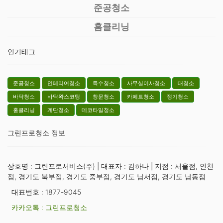
준공청소
홈클리닝
인기태그
준공청소
인테리어청소
특수청소
사무실이사청소
대청소
바닥청소
바닥왁스코팅
창문청소
카페트청소
정기청소
홈클리닝
계단청소
데코타일청소
그린프로청소 정보
상호명 : 그린프로서비스(주) | 대표자 : 김하나 | 지점 : 서울점, 인천
점, 경기도 북부점, 경기도 중부점, 경기도 남서점, 경기도 남동점
대표번호 : 1877-9045
카카오톡 : 그린프로청소