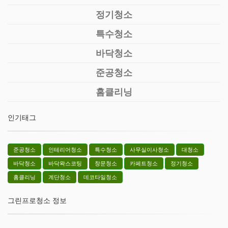
정기청소
특수청소
바닥청소
준공청소
홈클리닝
인기태그
준공청소
인테리어청소
특수청소
사무실이사청소
대청소
바닥청소
바닥왁스코팅
창문청소
카페트청소
정기청소
홈클리닝
계단청소
데코타일청소
그린프로청소 정보