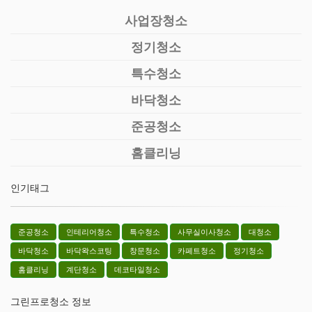
사업장청소
정기청소
특수청소
바닥청소
준공청소
홈클리닝
인기태그
준공청소
인테리어청소
특수청소
사무실이사청소
대청소
바닥청소
바닥왁스코팅
창문청소
카페트청소
정기청소
홈클리닝
계단청소
데코타일청소
그린프로청소 정보