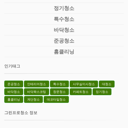
정기청소
특수청소
바닥청소
준공청소
홈클리닝
인기태그
준공청소
인테리어청소
특수청소
사무실이사청소
대청소
바닥청소
바닥왁스코팅
창문청소
카페트청소
정기청소
홈클리닝
계단청소
데코타일청소
그린프로청소 정보