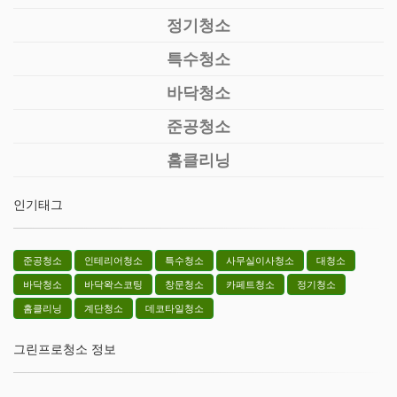
정기청소
특수청소
바닥청소
준공청소
홈클리닝
인기태그
준공청소
인테리어청소
특수청소
사무실이사청소
대청소
바닥청소
바닥왁스코팅
창문청소
카페트청소
정기청소
홈클리닝
계단청소
데코타일청소
그린프로청소 정보