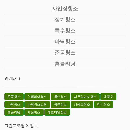
사업장청소
정기청소
특수청소
바닥청소
준공청소
홈클리닝
인기태그
준공청소
인테리어청소
특수청소
사무실이사청소
대청소
바닥청소
바닥왁스코팅
창문청소
카페트청소
정기청소
홈클리닝
계단청소
데코타일청소
그린프로청소 정보