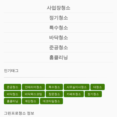
사업장청소
정기청소
특수청소
바닥청소
준공청소
홈클리닝
인기태그
준공청소
인테리어청소
특수청소
사무실이사청소
대청소
바닥청소
바닥왁스코팅
창문청소
카페트청소
정기청소
홈클리닝
계단청소
데코타일청소
그린프로청소 정보