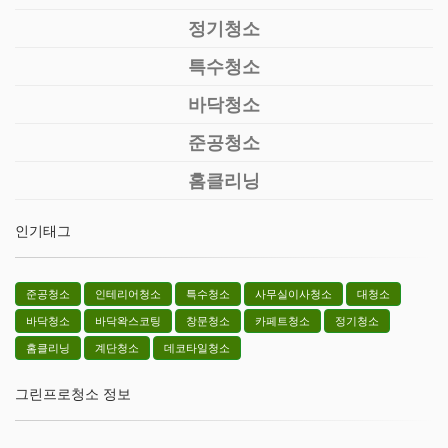
정기청소
특수청소
바닥청소
준공청소
홈클리닝
인기태그
준공청소
인테리어청소
특수청소
사무실이사청소
대청소
바닥청소
바닥왁스코팅
창문청소
카페트청소
정기청소
홈클리닝
계단청소
데코타일청소
그린프로청소 정보