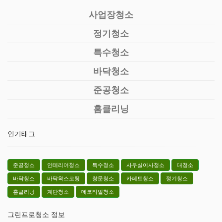
사업장청소
정기청소
특수청소
바닥청소
준공청소
홈클리닝
인기태그
준공청소
인테리어청소
특수청소
사무실이사청소
대청소
바닥청소
바닥왁스코팅
창문청소
카페트청소
정기청소
홈클리닝
계단청소
데코타일청소
그린프로청소 정보